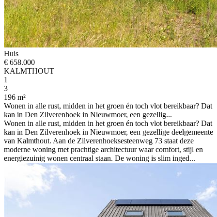
Huis
€ 658.000
KALMTHOUT
1
3
196 m²
Wonen in alle rust, midden in het groen én toch vlot bereikbaar? Dat
kan in Den Zilverenhoek in Nieuwmoer, een gezellig...
Wonen in alle rust, midden in het groen én toch vlot bereikbaar? Dat
kan in Den Zilverenhoek in Nieuwmoer, een gezellige deelgemeente
van Kalmthout. Aan de Zilverenhoeksesteenweg 73 staat deze
moderne woning met prachtige architectuur waar comfort, stijl en
energiezuinig wonen centraal staan. De woning is slim inged...