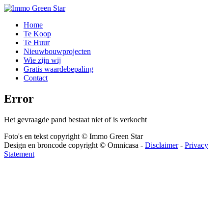
Home
Te Koop
Te Huur
Nieuwbouwprojecten
Wie zijn wij
Gratis waardebepaling
Contact
Error
Het gevraagde pand bestaat niet of is verkocht
Foto's en tekst copyright © Immo Green Star
Design en broncode copyright © Omnicasa -
Disclaimer
-
Privacy
Statement