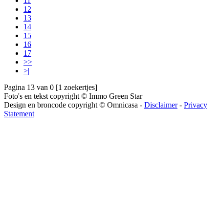
11
12
13
14
15
16
17
>>
>|
Pagina 13 van 0 [1 zoekertjes]
Foto's en tekst copyright © Immo Green Star
Design en broncode copyright © Omnicasa -
Disclaimer
-
Privacy
Statement