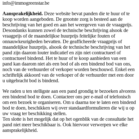
info@immogreenstar.be
Aansprakelijkheid.
Deze website bevat panden die te huur of te
koop worden aangeboden. De grootste zorg is besteed aan de
beschrijving van het goed en aan het weergeven van de vraagprijs.
Desondanks kunnen zowel de technische beschrijving alsook de
vraagprijs of de maandelijkse huurprijs feitelijke fouten of
onnauwkeurigheden bevatten. De geafficheerde vraagprijs of
maandelijkse huurprijs, alsook de technische beschrijving van het
pand zijn daarom louter indicatief en zijn niet contractueel of
contractueel bindend. Het te huur of te koop aanbieden van een
pand kan daarom niet als een bod of als een bindend bod van ons,
noch van de verhuurder of verkoper worden beschouwd. Enkel een
schriftelijk akkoord van de verkoper of de verhuurder met een door
u uitgebracht bod is bindend.
We raden u ten stelligste aan een pand grondig te bezoeken alvorens
een bindend bod te doen. Contacteer ons per e-mail of telefonisch
om een bezoek te organiseren. Om u daarna toe te laten een bindend
bod te doen, beschikken wij over standaardformulieren die wij u op
uw vraag ter beschikking stellen.
Ten slotte is het mogelijk dat op het ogenblik van de consultatie het
pand niet meer beschikbaar is. Ook hiervoor verwerpen we elke
aansprakelijkheid.