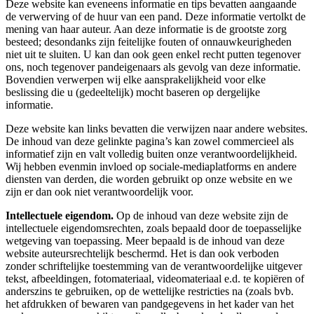
Deze website kan eveneens informatie en tips bevatten aangaande
de verwerving of de huur van een pand. Deze informatie vertolkt de
mening van haar auteur. Aan deze informatie is de grootste zorg
besteed; desondanks zijn feitelijke fouten of onnauwkeurigheden
niet uit te sluiten. U kan dan ook geen enkel recht putten tegenover
ons, noch tegenover pandeigenaars als gevolg van deze informatie.
Bovendien verwerpen wij elke aansprakelijkheid voor elke
beslissing die u (gedeeltelijk) mocht baseren op dergelijke
informatie.
Deze website kan links bevatten die verwijzen naar andere websites.
De inhoud van deze gelinkte pagina’s kan zowel commercieel als
informatief zijn en valt volledig buiten onze verantwoordelijkheid.
Wij hebben evenmin invloed op sociale-mediaplatforms en andere
diensten van derden, die worden gebruikt op onze website en we
zijn er dan ook niet verantwoordelijk voor.
Intellectuele eigendom.
Op de inhoud van deze website zijn de
intellectuele eigendomsrechten, zoals bepaald door de toepasselijke
wetgeving van toepassing. Meer bepaald is de inhoud van deze
website auteursrechtelijk beschermd. Het is dan ook verboden
zonder schriftelijke toestemming van de verantwoordelijke uitgever
tekst, afbeeldingen, fotomateriaal, videomateriaal e.d. te kopiëren of
anderszins te gebruiken, op de wettelijke restricties na (zoals bvb.
het afdrukken of bewaren van pandgegevens in het kader van het