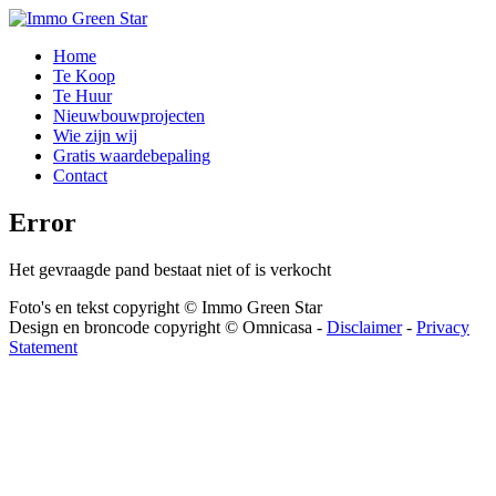
Home
Te Koop
Te Huur
Nieuwbouwprojecten
Wie zijn wij
Gratis waardebepaling
Contact
Error
Het gevraagde pand bestaat niet of is verkocht
Foto's en tekst copyright © Immo Green Star
Design en broncode copyright © Omnicasa -
Disclaimer
-
Privacy
Statement