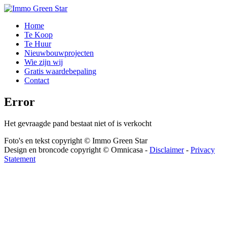
Home
Te Koop
Te Huur
Nieuwbouwprojecten
Wie zijn wij
Gratis waardebepaling
Contact
Error
Het gevraagde pand bestaat niet of is verkocht
Foto's en tekst copyright © Immo Green Star
Design en broncode copyright © Omnicasa -
Disclaimer
-
Privacy
Statement