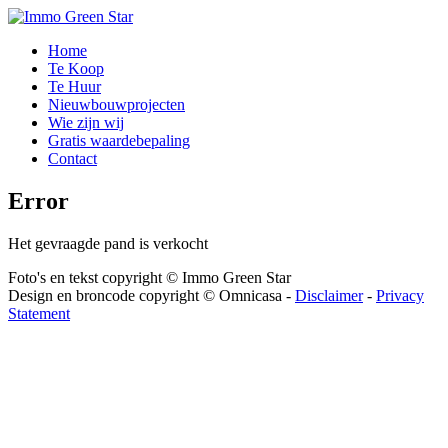
Home
Te Koop
Te Huur
Nieuwbouwprojecten
Wie zijn wij
Gratis waardebepaling
Contact
Error
Het gevraagde pand is verkocht
Foto's en tekst copyright © Immo Green Star
Design en broncode copyright © Omnicasa -
Disclaimer
-
Privacy
Statement