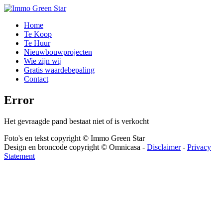
Home
Te Koop
Te Huur
Nieuwbouwprojecten
Wie zijn wij
Gratis waardebepaling
Contact
Error
Het gevraagde pand bestaat niet of is verkocht
Foto's en tekst copyright © Immo Green Star
Design en broncode copyright © Omnicasa -
Disclaimer
-
Privacy
Statement