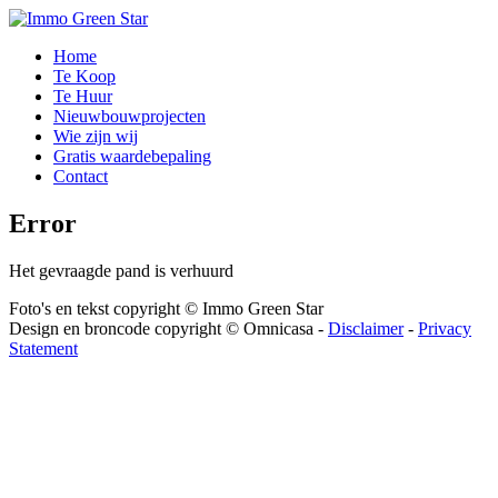
Home
Te Koop
Te Huur
Nieuwbouwprojecten
Wie zijn wij
Gratis waardebepaling
Contact
Error
Het gevraagde pand is verhuurd
Foto's en tekst copyright © Immo Green Star
Design en broncode copyright © Omnicasa -
Disclaimer
-
Privacy
Statement