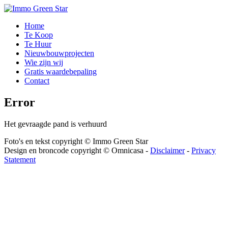
Home
Te Koop
Te Huur
Nieuwbouwprojecten
Wie zijn wij
Gratis waardebepaling
Contact
Error
Het gevraagde pand is verhuurd
Foto's en tekst copyright © Immo Green Star
Design en broncode copyright © Omnicasa -
Disclaimer
-
Privacy
Statement