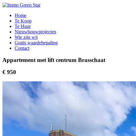
Home
Te Koop
Te Huur
Nieuwbouwprojecten
Wie zijn wij
Gratis waardebepaling
Contact
Appartement met lift centrum Brasschaat
€ 950