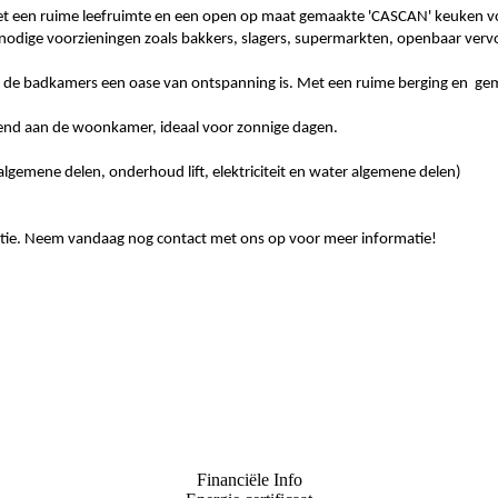
 met een ruime leefruimte en een open op maat gemaakte 'CASCAN' keuken vo
nodige voorzieningen zoals bakkers, slagers, supermarkten, openbaar vervo
l de badkamers een oase van ontspanning is. Met een ruime berging en geme
itend aan de woonkamer, ideaal voor zonnige dagen.
emene delen, onderhoud lift, elektriciteit en water algemene delen)
atie. Neem vandaag nog contact met ons op voor meer informatie!
Financiële Info