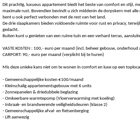
Dit prachtig, luxueus appartement biedt het beste van comfort en stijl,
maximale rust. Bovendien bevindt u zich middenin de dorpskern met alle 
bent u ook perfect verbonden met de rest van het land.
De drie slaapkamers bieden voldoende ruimte voor rust en privacy, terwij
gedacht.
Buiten kunt u genieten van een ruime tuin en een verhard terras, aanslu
VASTE KOSTEN : 100,- euro per maand (incl. beheer gebouw, onderhoud alg
CARPORT: 90,- euro per maand (verplicht bij te huren)
Mis deze unieke kans niet om te wonen in comfort en luxe op een toploc
- Gemeenschappelijke kosten €100/maand
- Kleinschalig appartementsgebouw met 6 units
- Zonnepanelen & driedubbele beglazing
- Omkeerbare warmtepomp (Vloerverwarming met koeling)
- Inbraak- en brandwerende veiligheidsdeuren (klasse 2)
- Gemeenschappelijke afval- en fietsenberging
- Lift aanwezig