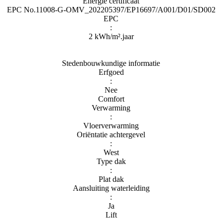
Energie certificaat
EPC No.11008-G-OMV_202205397/EP16697/A001/D01/SD002
EPC
:
2 kWh/m².jaar
Stedenbouwkundige informatie
Erfgoed
:
Nee
Comfort
Verwarming
:
Vloerverwarming
Oriëntatie achtergevel
:
West
Type dak
:
Plat dak
Aansluiting waterleiding
:
Ja
Lift