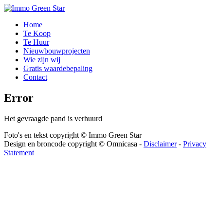
Home
Te Koop
Te Huur
Nieuwbouwprojecten
Wie zijn wij
Gratis waardebepaling
Contact
Error
Het gevraagde pand is verhuurd
Foto's en tekst copyright © Immo Green Star
Design en broncode copyright © Omnicasa -
Disclaimer
-
Privacy
Statement