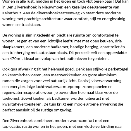
Wonen in alle rust, midden in het groen én toch vlot bereikbaar? Dat kan
in Den Zilverenhoek in Nieuwmoer, een gezellige deelgemeente van
Kalmthout. Aan de Zilverenhoeksesteenweg 75 staat deze moderne
woning met prachtige architectuur waar comfort, stijl en energiezuinig
wonen centraal staan.
De woning is slim ingedeeld en biedt alle ruimte om comfortabel te
wonen. Je geniet van een lichtrijke leefruimte met open keuken, drie
slaapkamers, een moderne badkamer, handige berging, apart toilet én
een tuinberging met autostaanplaats. Dit perceel heeft een oppervlakte
van 470m², ideaal om volop van het buitenleven te genieten.
Ook qua afwerking zit het helemaal goed. Denk aan stijlvolle parkettegel
en keramische vloeren, een maatwerkkeuken en grote aluminium
ramen die zorgen voor veel natuurlijk licht. Dankzij vloerverwarming,
een energiezuinige lucht-waterwarmtepomp, zonnepanelen en
regenwaterrecuperatie woon je bovendien helemaal klaar voor de
toekomst. Zowel keuken als badkamer worden uitgerust met
kwalitatieve toestellen. De tuin krijgt een mooie groene afwerking die
perfect aansluit bij de rustige omgeving.
Den Zilverenhoek combineert modern wooncomfort met een
toplocatie: rustig wonen in het groen, met een vlotte verbinding naar