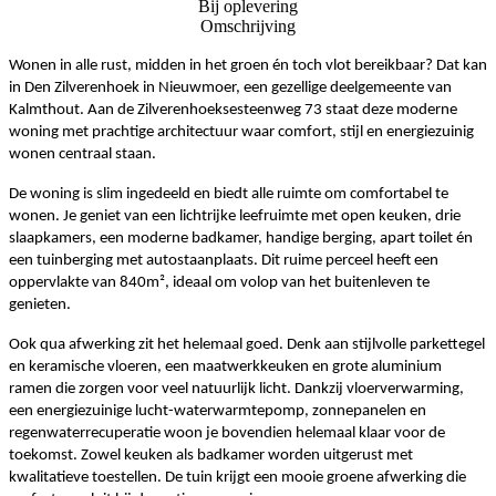
Bij oplevering
Omschrijving
Wonen in alle rust, midden in het groen én toch vlot bereikbaar? Dat kan
in Den Zilverenhoek in Nieuwmoer, een gezellige deelgemeente van
Kalmthout. Aan de Zilverenhoeksesteenweg 73 staat deze moderne
woning met prachtige architectuur waar comfort, stijl en energiezuinig
wonen centraal staan.
De woning is slim ingedeeld en biedt alle ruimte om comfortabel te
wonen. Je geniet van een lichtrijke leefruimte met open keuken, drie
slaapkamers, een moderne badkamer, handige berging, apart toilet én
een tuinberging met autostaanplaats. Dit ruime perceel heeft een
oppervlakte van 840m², ideaal om volop van het buitenleven te
genieten.
Ook qua afwerking zit het helemaal goed. Denk aan stijlvolle parkettegel
en keramische vloeren, een maatwerkkeuken en grote aluminium
ramen die zorgen voor veel natuurlijk licht. Dankzij vloerverwarming,
een energiezuinige lucht-waterwarmtepomp, zonnepanelen en
regenwaterrecuperatie woon je bovendien helemaal klaar voor de
toekomst. Zowel keuken als badkamer worden uitgerust met
kwalitatieve toestellen. De tuin krijgt een mooie groene afwerking die