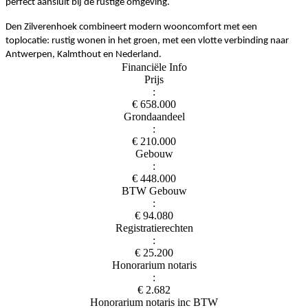
perfect aansluit bij de rustige omgeving.
Den Zilverenhoek combineert modern wooncomfort met een
toplocatie: rustig wonen in het groen, met een vlotte verbinding naar
Antwerpen, Kalmthout en Nederland.
Financiële Info
Prijs
:
€ 658.000
Grondaandeel
:
€ 210.000
Gebouw
:
€ 448.000
BTW Gebouw
:
€ 94.080
Registratierechten
:
€ 25.200
Honorarium notaris
:
€ 2.682
Honorarium notaris inc BTW