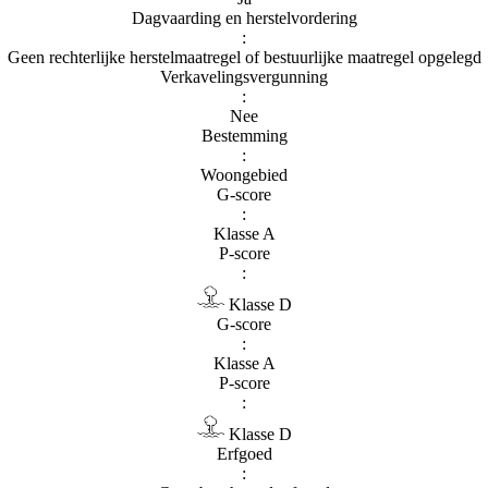
Dagvaarding en herstelvordering
:
Geen rechterlijke herstelmaatregel of bestuurlijke maatregel opgelegd
Verkavelingsvergunning
:
Nee
Bestemming
:
Woongebied
G-score
:
Klasse A
P-score
:
Klasse D
G-score
:
Klasse A
P-score
:
Klasse D
Erfgoed
: