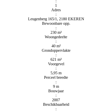
:
1
Adres
:
Leugenberg 165/1, 2180 EKEREN
Bewoonbare opp.
:
230 m²
Woongedeelte
:
40 m²
Grondoppervlakte
:
621 m²
Voorgevel
:
5,95 m
Perceel breedte
:
9 m
Bouwjaar
:
2007
Beschikbaarheid
: