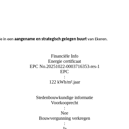
e in een
aangename en strategisch gelegen buurt
van Ekeren.
Financiële Info
Energie certificaat
EPC No.20251022-0003716353-res-1
EPC
:
122 kWh/m².jaar
Stedenbouwkundige informatie
Voorkooprecht
:
Nee
Bouwvergunning verkregen
:
Ja