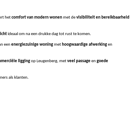
rt het
comfort van modern wonen
met de
visibiliteit en bereikbaarheid
icht
ideaal om na een drukke dag tot rust te komen.
van een
energiezuinige woning
met
hoogwaardige afwerking
en
merciële ligging
op Leugenberg, met
veel passage
en
goede
ers als klanten.