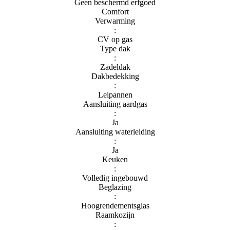
Geen beschermd erfgoed
Comfort
Verwarming
:
CV op gas
Type dak
:
Zadeldak
Dakbedekking
:
Leipannen
Aansluiting aardgas
:
Ja
Aansluiting waterleiding
:
Ja
Keuken
:
Volledig ingebouwd
Beglazing
:
Hoogrendementsglas
Raamkozijn
: