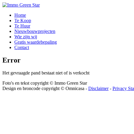
Home
Te Koop
Te Huur
Nieuwbouwprojecten
Wie zijn wij
Gratis waardebepaling
Contact
Error
Het gevraagde pand bestaat niet of is verkocht
Foto's en tekst copyright © Immo Green Star
Design en broncode copyright © Omnicasa -
Disclaimer
-
Privacy St