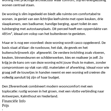
woning met prachtige architectuur waar comfort, stijl en energiezuinig
wonen centraal staan.
De woning is slim ingedeeld en biedt alle ruimte om comfortabel te
wonen. Je geniet van een lichtrijke leefruimte met open keuken, drie
slaapkamers, een badkamer, handige berging, apart toilet én een
tuinberging met autostaanplaats. Dit perceel heeft een oppervlakte van
485m², ideaal om volop van het buitenleven te genieten.
Maar er is nog een voordeel: deze woning wordt casco opgeleverd. De
basis staat al klaar: de ruwbouw, het dak, de gevels en het
buitenschrijnwerk zijn afgewerkt. De verdere inrichting zoals vloeren,
keuken, binnendeuren en schilderwerken, kies en realiseer je zelf. Zo
krijg je de kans om van deze woning echt jouw thuis te maken, zonder
compromissen op vlak van stijl, materialen of afwerking. Ideaal voor wie
graag zelf de touwtjes in handen neemt en een woning wil creëren die
volledig aansluit bij zijn of haar budget.
Den Zilverenhoek combineert modern wooncomfort met een
toplocatie: rustig wonen in het groen, met een vlotte verbinding naar
Antwerpen, Kalmthout en Nederland.
Financiële Info
Prijs
: