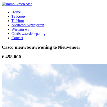
Home
Te Koop
Te Huur
Nieuwbouwprojecten
Wie zijn wij
Gratis waardebepaling
Contact
Casco nieuwbouwwoning te Nieuwmoer
€ 458.000