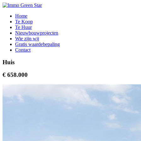
Home
Te Koop
Te Huur
Nieuwbouwprojecten
Wie zijn wij
Gratis waardebepaling
Contact
Huis
€ 658.000