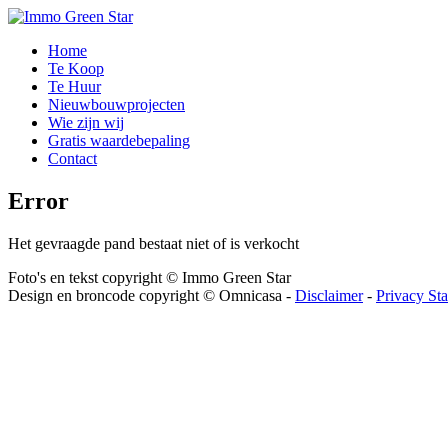
Home
Te Koop
Te Huur
Nieuwbouwprojecten
Wie zijn wij
Gratis waardebepaling
Contact
Error
Het gevraagde pand bestaat niet of is verkocht
Foto's en tekst copyright © Immo Green Star
Design en broncode copyright © Omnicasa -
Disclaimer
-
Privacy St